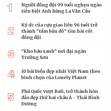
1
Người đồng đội 99 tuổi nghẹn ngào
tiễn biệt Anh hùng La Văn Cầu
Ký ức của cựu giao liên 96 tuổi trở
2
thành “tấm bản đồ” tìm hài cốt
đồng đội
3
“Kho báu xanh” nơi đại ngàn
Trường Sơn
4
10 bãi biển đẹp nhất Việt Nam theo
bình chọn của Lonely Planet
Phú Quốc vượt Bali, trở thành hòn
5
đảo đẹp thứ hai châu Á - Thái Bình
Dương