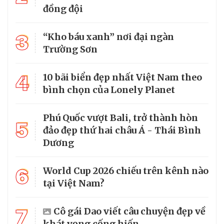
đồng đội
3
“Kho báu xanh” nơi đại ngàn
Trường Sơn
4
10 bãi biển đẹp nhất Việt Nam theo
bình chọn của Lonely Planet
Phú Quốc vượt Bali, trở thành hòn
5
đảo đẹp thứ hai châu Á - Thái Bình
Dương
6
World Cup 2026 chiếu trên kênh nào
tại Việt Nam?
7
Cô gái Dao viết câu chuyện đẹp về
khát vọng cống hiến