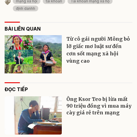
mạng xã hội
tài khoản
Tài khoản mạng xã hộ
định danhh
BÀI LIÊN QUAN
Từ cô gái người Mông bỏ
lỡ giấc mơ luật sư đến
cơn sốt mạng xã hội
vùng cao
ĐỌC TIẾP
Ông Ksor Teo bị lừa mất
90 triệu đồng vì mua máy
cày giá rẻ trên mạng