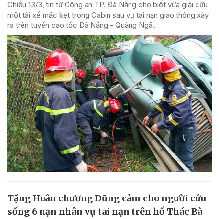
Chiều 13/3, tin từ Công an TP. Đà Nẵng cho biết vừa giải cứu
một tài xế mắc kẹt trong Cabin sau vụ tai nạn giao thông xảy
ra trên tuyến cao tốc Đà Nẵng - Quảng Ngãi.
Tặng Huân chương Dũng cảm cho người cứu
sống 6 nạn nhân vụ tai nạn trên hồ Thác Bà