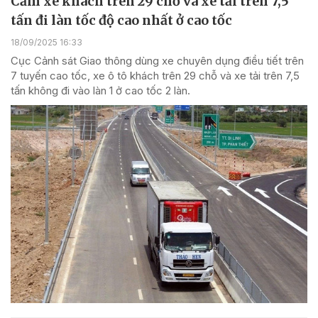
Cấm xe khách trên 29 chỗ và xe tải trên 7,5
tấn đi làn tốc độ cao nhất ở cao tốc
18/09/2025 16:33
Cục Cảnh sát Giao thông dùng xe chuyên dụng điều tiết trên
7 tuyến cao tốc, xe ô tô khách trên 29 chỗ và xe tải trên 7,5
tấn không đi vào làn 1 ở cao tốc 2 làn.