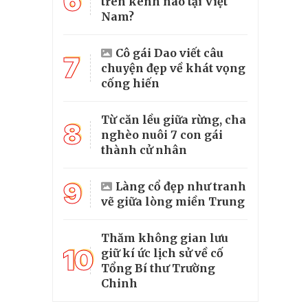
6
trên kênh nào tại Việt
Nam?
Cô gái Dao viết câu
7
chuyện đẹp về khát vọng
cống hiến
Từ căn lều giữa rừng, cha
8
nghèo nuôi 7 con gái
thành cử nhân
9
Làng cổ đẹp như tranh
vẽ giữa lòng miền Trung
Thăm không gian lưu
10
giữ kí ức lịch sử về cố
Tổng Bí thư Trường
Chinh