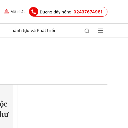
Đường dây nóng:
02437674981
Mới nhất
Thành tựu và Phát triển
ộc
thư