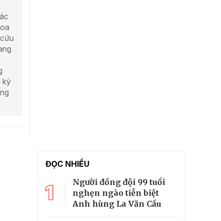
tác
hoa
 cứu
bang
g
 kỳ
ống
ĐỌC NHIỀU
Người đồng đội 99 tuổi
1
nghẹn ngào tiễn biệt
Anh hùng La Văn Cầu