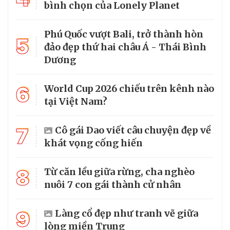
bình chọn của Lonely Planet
Phú Quốc vượt Bali, trở thành hòn
5
đảo đẹp thứ hai châu Á - Thái Bình
Dương
6
World Cup 2026 chiếu trên kênh nào
tại Việt Nam?
7
Cô gái Dao viết câu chuyện đẹp về
khát vọng cống hiến
8
Từ căn lều giữa rừng, cha nghèo
nuôi 7 con gái thành cử nhân
9
Làng cổ đẹp như tranh vẽ giữa
lòng miền Trung