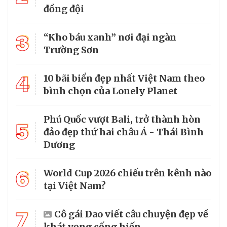
đồng đội
3
“Kho báu xanh” nơi đại ngàn
Trường Sơn
4
10 bãi biển đẹp nhất Việt Nam theo
bình chọn của Lonely Planet
Phú Quốc vượt Bali, trở thành hòn
5
đảo đẹp thứ hai châu Á - Thái Bình
Dương
6
World Cup 2026 chiếu trên kênh nào
tại Việt Nam?
7
Cô gái Dao viết câu chuyện đẹp về
khát vọng cống hiến