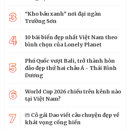
3
“Kho báu xanh” nơi đại ngàn
Trường Sơn
4
10 bãi biển đẹp nhất Việt Nam theo
bình chọn của Lonely Planet
Phú Quốc vượt Bali, trở thành hòn
5
đảo đẹp thứ hai châu Á - Thái Bình
Dương
6
World Cup 2026 chiếu trên kênh nào
tại Việt Nam?
7
Cô gái Dao viết câu chuyện đẹp về
khát vọng cống hiến