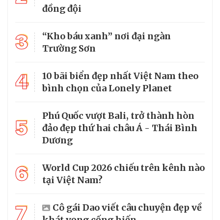
đồng đội
3
“Kho báu xanh” nơi đại ngàn
Trường Sơn
4
10 bãi biển đẹp nhất Việt Nam theo
bình chọn của Lonely Planet
Phú Quốc vượt Bali, trở thành hòn
5
đảo đẹp thứ hai châu Á - Thái Bình
Dương
6
World Cup 2026 chiếu trên kênh nào
tại Việt Nam?
7
Cô gái Dao viết câu chuyện đẹp về
khát vọng cống hiến