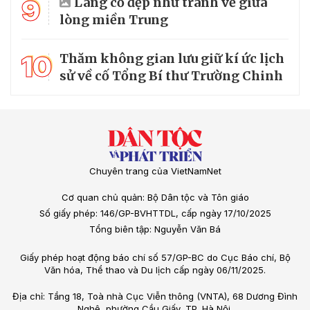
9
Làng cổ đẹp như tranh vẽ giữa
lòng miền Trung
10
Thăm không gian lưu giữ kí ức lịch
sử về cố Tổng Bí thư Trường Chinh
Chuyên trang của VietNamNet
Cơ quan chủ quản: Bộ Dân tộc và Tôn giáo
Số giấy phép: 146/GP-BVHTTDL, cấp ngày 17/10/2025
Tổng biên tập: Nguyễn Văn Bá
Giấy phép hoạt động báo chí số 57/GP-BC do Cục Báo chí, Bộ
Văn hóa, Thể thao và Du lịch cấp ngày 06/11/2025.
Địa chỉ: Tầng 18, Toà nhà Cục Viễn thông (VNTA), 68 Dương Đình
Nghệ, phường Cầu Giấy, TP. Hà Nội.