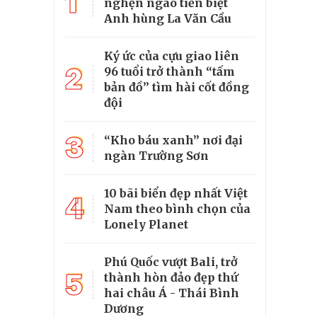
1
nghẹn ngào tiễn biệt
Anh hùng La Văn Cầu
Ký ức của cựu giao liên
2
96 tuổi trở thành “tấm
bản đồ” tìm hài cốt đồng
đội
3
“Kho báu xanh” nơi đại
ngàn Trường Sơn
10 bãi biển đẹp nhất Việt
4
Nam theo bình chọn của
Lonely Planet
Phú Quốc vượt Bali, trở
5
thành hòn đảo đẹp thứ
hai châu Á - Thái Bình
Dương