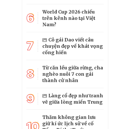
World Cup 2026 chiếu
6
trên kênh nào tại Việt
Nam?
Cô gái Dao viết câu
7
chuyện đẹp về khát vọng
cống hiến
Từ căn lều giữa rừng, cha
8
nghèo nuôi 7 con gái
thành cử nhân
9
Làng cổ đẹp như tranh
vẽ giữa lòng miền Trung
Thăm không gian lưu
10
giữ kí ức lịch sử về cố