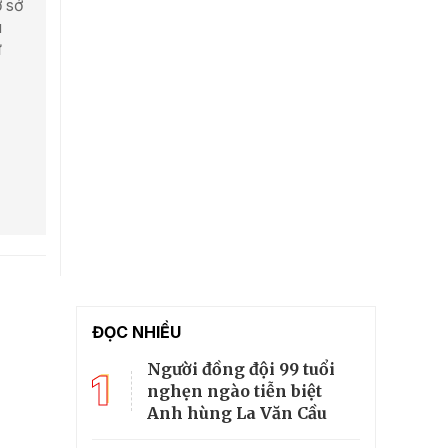
ơ sở
u
ừ
ĐỌC NHIỀU
Người đồng đội 99 tuổi
1
nghẹn ngào tiễn biệt
Anh hùng La Văn Cầu