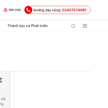
Đường dây nóng:
02437674981
Mới nhất
Thành tựu và Phát triển
g
 và
chủ