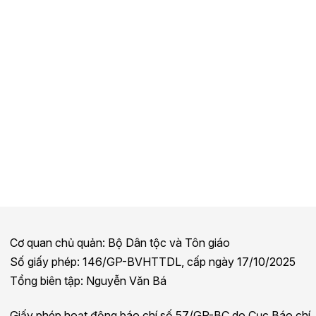
Cơ quan chủ quản: Bộ Dân tộc và Tôn giáo
Số giấy phép: 146/GP-BVHTTDL, cấp ngày 17/10/2025
Tổng biên tập: Nguyễn Văn Bá
Giấy phép hoạt động báo chí số 57/GP-BC do Cục Báo chí,