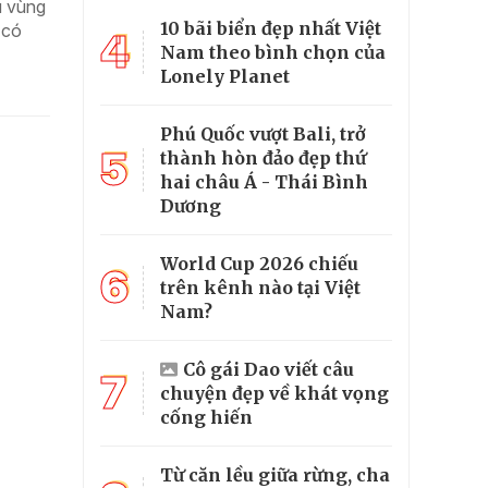
u vùng
10 bãi biển đẹp nhất Việt
 có
4
Nam theo bình chọn của
Lonely Planet
Phú Quốc vượt Bali, trở
5
thành hòn đảo đẹp thứ
hai châu Á - Thái Bình
Dương
World Cup 2026 chiếu
6
trên kênh nào tại Việt
Nam?
Cô gái Dao viết câu
7
chuyện đẹp về khát vọng
cống hiến
Từ căn lều giữa rừng, cha