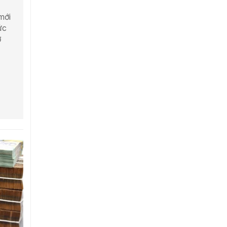
mới
ức
ở