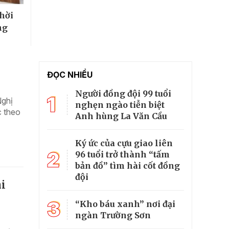
thời
ng
ĐỌC NHIỀU
Người đồng đội 99 tuổi
1
Nghị
nghẹn ngào tiễn biệt
c theo
Anh hùng La Văn Cầu
Ký ức của cựu giao liên
2
96 tuổi trở thành “tấm
bản đồ” tìm hài cốt đồng
đội
hi
3
“Kho báu xanh” nơi đại
ngàn Trường Sơn