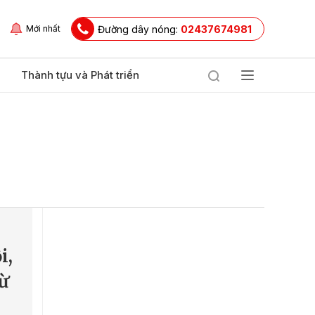
Đường dây nóng:
02437674981
Mới nhất
Thành tựu và Phát triển
i,
ừ