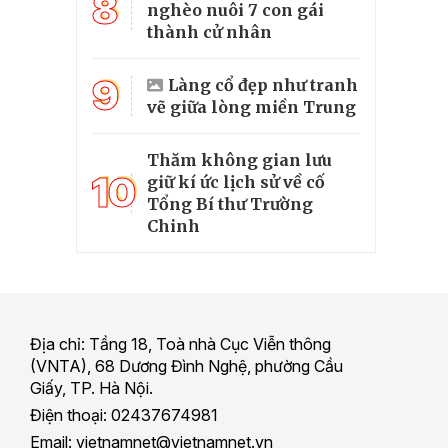
8
nghèo nuôi 7 con gái
thành cử nhân
9
Làng cổ đẹp như tranh
vẽ giữa lòng miền Trung
Thăm không gian lưu
10
giữ kí ức lịch sử về cố
Tổng Bí thư Trường
Chinh
Địa chỉ: Tầng 18, Toà nhà Cục Viễn thông
(VNTA), 68 Dương Đình Nghệ, phường Cầu
Giấy, TP. Hà Nội.
Điện thoại: 02437674981
Email: vietnamnet@vietnamnet.vn