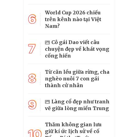
World Cup 2026 chiếu
6
trên kênh nào tại Việt
Nam?
Cô gái Dao viết câu
7
chuyện đẹp về khát vọng
cống hiến
Từ căn lều giữa rừng, cha
8
nghèo nuôi 7 con gái
thành cử nhân
9
Làng cổ đẹp như tranh
vẽ giữa lòng miền Trung
Thăm không gian lưu
10
giữ kí ức lịch sử về cố