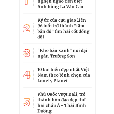
1
nghẹn ngào tiễn biệt
Anh hùng La Văn Cầu
Ký ức của cựu giao liên
2
96 tuổi trở thành “tấm
bản đồ” tìm hài cốt đồng
đội
3
“Kho báu xanh” nơi đại
ngàn Trường Sơn
10 bãi biển đẹp nhất Việt
4
Nam theo bình chọn của
Lonely Planet
Phú Quốc vượt Bali, trở
5
thành hòn đảo đẹp thứ
hai châu Á - Thái Bình
Dương