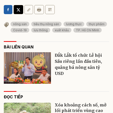
nông sản
tiêu thụ nông sản
lương thực
thực phẩm
Covid-19
lưu thông
xuất khẩu
TP. Hồ Chí Minh
BÀI LIÊN QUAN
Đắk Lắk tổ chức Lễ hội
Sầu riêng lần đầu tiên,
quảng bá nông sản tỷ
USD
ĐỌC TIẾP
Xóa khoảng cách số, mở
lối phát triển vùng cao