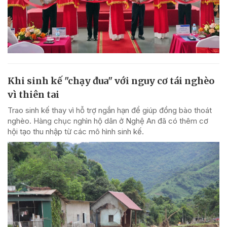
Khi sinh kế "chạy đua" với nguy cơ tái nghèo
vì thiên tai
Trao sinh kế thay vì hỗ trợ ngắn hạn để giúp đồng bào thoát
nghèo. Hàng chục nghìn hộ dân ở Nghệ An đã có thêm cơ
hội tạo thu nhập từ các mô hình sinh kế.