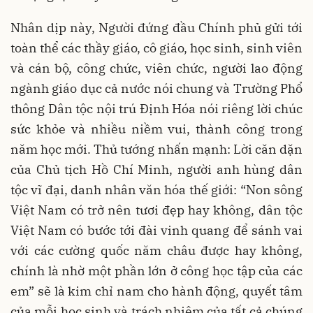
Nhân dịp này, Người đứng đầu Chính phủ gửi tới
toàn thể các thầy giáo, cô giáo, học sinh, sinh viên
và cán bộ, công chức, viên chức, người lao động
ngành giáo dục cả nước nói chung và Trường Phổ
thông Dân tộc nội trú Định Hóa nói riêng lời chúc
sức khỏe và nhiều niềm vui, thành công trong
năm học mới. Thủ tướng nhấn mạnh: Lời căn dặn
của Chủ tịch Hồ Chí Minh, người anh hùng dân
tộc vĩ đại, danh nhân văn hóa thế giới: “Non sông
Việt Nam có trở nên tươi đẹp hay không, dân tộc
Việt Nam có bước tới đài vinh quang để sánh vai
với các cường quốc năm châu được hay không,
chính là nhờ một phần lớn ở công học tập của các
em” sẽ là kim chỉ nam cho hành động, quyết tâm
của mỗi học sinh và trách nhiệm của tất cả chúng