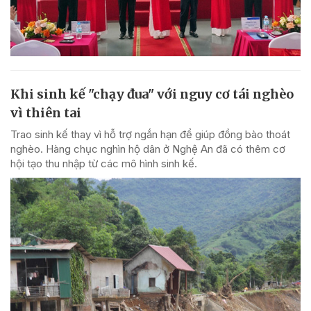
Khi sinh kế "chạy đua" với nguy cơ tái nghèo
vì thiên tai
Trao sinh kế thay vì hỗ trợ ngắn hạn để giúp đồng bào thoát
nghèo. Hàng chục nghìn hộ dân ở Nghệ An đã có thêm cơ
hội tạo thu nhập từ các mô hình sinh kế.