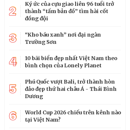
Ký ức của cựu giao liên 96 tuổi trở
2
thành “tấm bản đồ” tìm hài cốt
đồng đội
3
“Kho báu xanh” nơi đại ngàn
Trường Sơn
4
10 bãi biển đẹp nhất Việt Nam theo
bình chọn của Lonely Planet
Phú Quốc vượt Bali, trở thành hòn
5
đảo đẹp thứ hai châu Á - Thái Bình
Dương
6
World Cup 2026 chiếu trên kênh nào
tại Việt Nam?