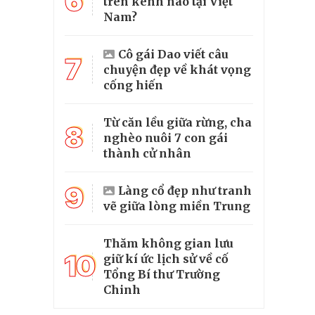
6
trên kênh nào tại Việt
Nam?
Cô gái Dao viết câu
7
chuyện đẹp về khát vọng
cống hiến
Từ căn lều giữa rừng, cha
8
nghèo nuôi 7 con gái
thành cử nhân
9
Làng cổ đẹp như tranh
vẽ giữa lòng miền Trung
Thăm không gian lưu
10
giữ kí ức lịch sử về cố
Tổng Bí thư Trường
Chinh