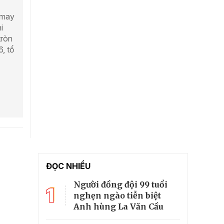
 may
i
tròn
, tổ
ĐỌC NHIỀU
Người đồng đội 99 tuổi
1
nghẹn ngào tiễn biệt
Anh hùng La Văn Cầu