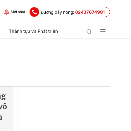
Đường dây nóng:
02437674981
Mới nhất
Thành tựu và Phát triển
ng
 vô
n