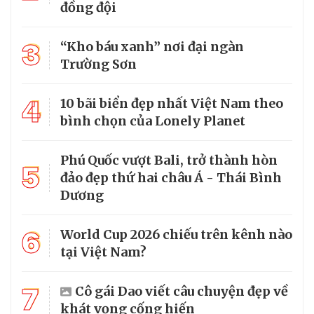
đồng đội
3
“Kho báu xanh” nơi đại ngàn
Trường Sơn
4
10 bãi biển đẹp nhất Việt Nam theo
bình chọn của Lonely Planet
Phú Quốc vượt Bali, trở thành hòn
5
đảo đẹp thứ hai châu Á - Thái Bình
Dương
6
World Cup 2026 chiếu trên kênh nào
tại Việt Nam?
7
Cô gái Dao viết câu chuyện đẹp về
khát vọng cống hiến