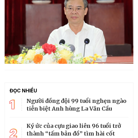
ĐỌC NHIỀU
1
Người đồng đội 99 tuổi nghẹn ngào
tiễn biệt Anh hùng La Văn Cầu
Ký ức của cựu giao liên 96 tuổi trở
2
thành “tấm bản đồ” tìm hài cốt