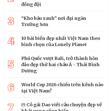
đồng đội
3
“Kho báu xanh” nơi đại ngàn
Trường Sơn
4
10 bãi biển đẹp nhất Việt Nam theo
bình chọn của Lonely Planet
Phú Quốc vượt Bali, trở thành hòn
5
đảo đẹp thứ hai châu Á - Thái Bình
Dương
6
World Cup 2026 chiếu trên kênh nào
tại Việt Nam?
7
Cô gái Dao viết câu chuyện đẹp về
khát vọng cống hiến