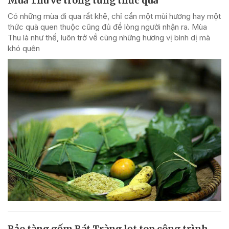
Mùa Thu về trong từng thức quà
Có những mùa đi qua rất khẽ, chỉ cần một mùi hương hay một
thức quà quen thuộc cũng đủ để lòng người nhận ra. Mùa
Thu là như thế, luôn trở về cùng những hương vị bình dị mà
khó quên
Bảo tàng gốm Bát Tràng lọt top công trình