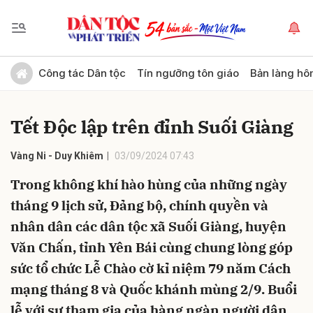
Gửi bình luận
Công tác Dân tộc
Tín ngưỡng tôn giáo
Bản làng hô
Tết Độc lập trên đỉnh Suối Giàng
Vàng Ni - Duy Khiêm
03/09/2024 07:43
Trong không khí hào hùng của những ngày
tháng 9 lịch sử, Đảng bộ, chính quyền và
Hủy
Gửi
nhân dân các dân tộc xã Suối Giàng, huyện
Văn Chấn, tỉnh Yên Bái cùng chung lòng góp
sức tổ chức Lễ Chào cờ kỉ niệm 79 năm Cách
mạng tháng 8 và Quốc khánh mùng 2/9. Buổi
lễ với sự tham gia của hàng ngàn người dân