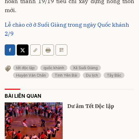
hoàn thành 19/19 tiêu chí xây dựng nông thôn
mới.
Lễ chào cờ ở Suối Giàng trong ngày Quốc khánh
2/9
tết độc lập
quốc khánh
Xã Suối Giàng
Huyện Văn Chấn
Tỉnh Yên Bái
Du lịch
Tây Bắc
BÀI LIÊN QUAN
Dư âm Tết Độc lập