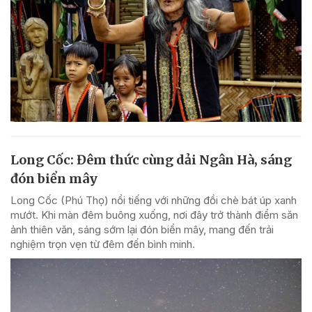
Long Cốc: Đêm thức cùng dải Ngân Hà, sáng
đón biển mây
Long Cốc (Phú Thọ) nổi tiếng với những đồi chè bát úp xanh
mướt. Khi màn đêm buông xuống, nơi đây trở thành điểm săn
ảnh thiên văn, sáng sớm lại đón biển mây, mang đến trải
nghiệm trọn vẹn từ đêm đến bình minh.