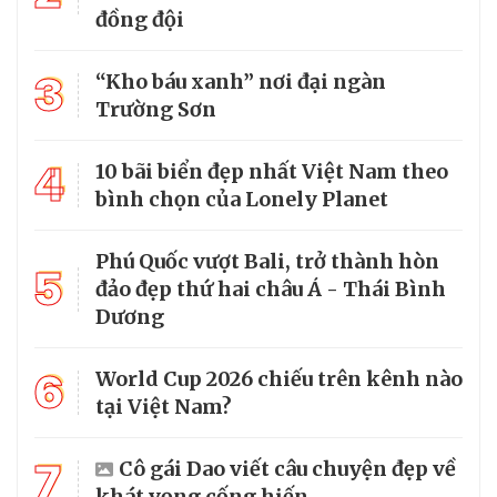
đồng đội
3
“Kho báu xanh” nơi đại ngàn
Trường Sơn
4
10 bãi biển đẹp nhất Việt Nam theo
bình chọn của Lonely Planet
Phú Quốc vượt Bali, trở thành hòn
5
đảo đẹp thứ hai châu Á - Thái Bình
Dương
6
World Cup 2026 chiếu trên kênh nào
tại Việt Nam?
7
Cô gái Dao viết câu chuyện đẹp về
khát vọng cống hiến