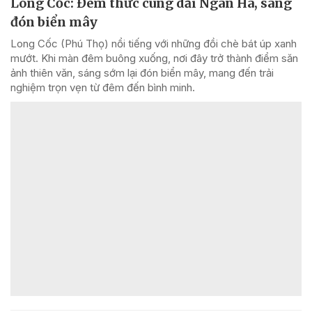
Long Cốc: Đêm thức cùng dải Ngân Hà, sáng
đón biển mây
Long Cốc (Phú Thọ) nổi tiếng với những đồi chè bát úp xanh
mướt. Khi màn đêm buông xuống, nơi đây trở thành điểm săn
ảnh thiên văn, sáng sớm lại đón biển mây, mang đến trải
nghiệm trọn vẹn từ đêm đến bình minh.