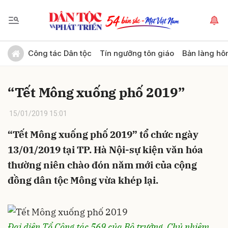
Gửi bình luận
Công tác Dân tộc
Tín ngưỡng tôn giáo
Bản làng hô
“Tết Mông xuống phố 2019”
15/01/2019 15:01
“Tết Mông xuống phố 2019” tổ chức ngày
13/01/2019 tại TP. Hà Nội-sự kiện văn hóa
Hủy
Gửi
thường niên chào đón năm mới của cộng
đồng dân tộc Mông vừa khép lại.
Đại diện Tổ Công tác 569 của Bộ trưởng, Chủ nhiệm