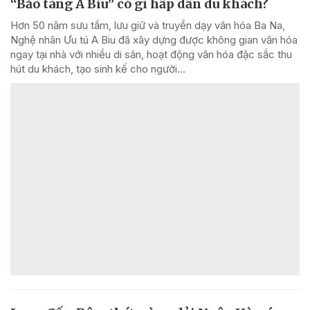
“Bảo tàng A Biu” có gì hấp dẫn du khách?
Hơn 50 năm sưu tầm, lưu giữ và truyền dạy văn hóa Ba Na,
Nghệ nhân Ưu tú A Biu đã xây dựng được không gian văn hóa
ngay tại nhà với nhiều di sản, hoạt động văn hóa đặc sắc thu
hút du khách, tạo sinh kế cho người...