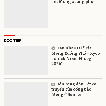
Tết Mông xuống phố
ĐỌC TIẾP
Hẹn nhau tại "Tết
Mông Xuống Phố - Xyoo
Tshiab Nram Nroog
2026"
Rộn ràng đón Tết cổ
truyền của đồng bào
Mông ở Sơn La