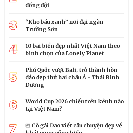
đồng đội
3
“Kho báu xanh” nơi đại ngàn
Trường Sơn
4
10 bãi biển đẹp nhất Việt Nam theo
bình chọn của Lonely Planet
Phú Quốc vượt Bali, trở thành hòn
5
đảo đẹp thứ hai châu Á - Thái Bình
Dương
6
World Cup 2026 chiếu trên kênh nào
tại Việt Nam?
7
Cô gái Dao viết câu chuyện đẹp về
khát vọng cống hiến