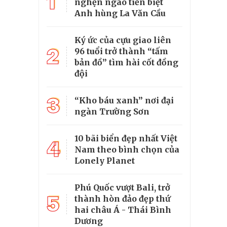
1
nghẹn ngào tiễn biệt
Anh hùng La Văn Cầu
Ký ức của cựu giao liên
2
96 tuổi trở thành “tấm
bản đồ” tìm hài cốt đồng
đội
3
“Kho báu xanh” nơi đại
ngàn Trường Sơn
10 bãi biển đẹp nhất Việt
4
Nam theo bình chọn của
Lonely Planet
Phú Quốc vượt Bali, trở
5
thành hòn đảo đẹp thứ
hai châu Á - Thái Bình
Dương