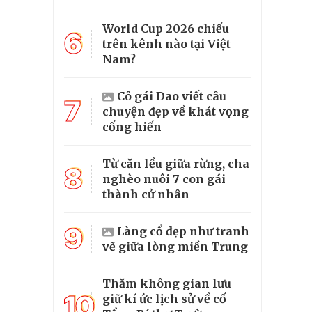
World Cup 2026 chiếu
6
trên kênh nào tại Việt
Nam?
Cô gái Dao viết câu
7
chuyện đẹp về khát vọng
cống hiến
Từ căn lều giữa rừng, cha
8
nghèo nuôi 7 con gái
thành cử nhân
9
Làng cổ đẹp như tranh
vẽ giữa lòng miền Trung
Thăm không gian lưu
10
giữ kí ức lịch sử về cố