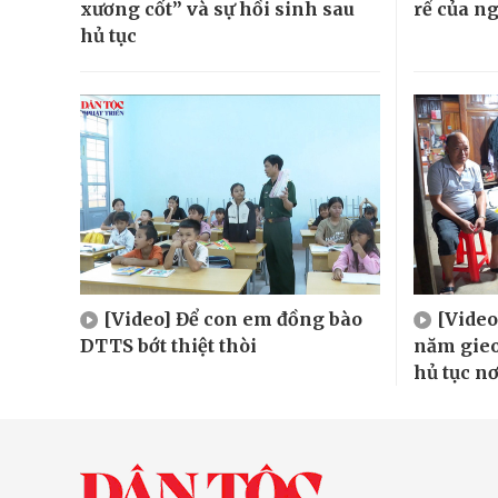
xương cốt” và sự hồi sinh sau
rể của n
hủ tục
[Video] Để con em đồng bào
[Video
DTTS bớt thiệt thòi
năm gieo
hủ tục n