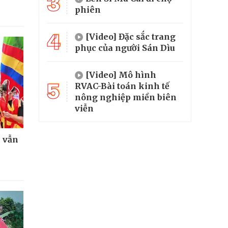
3
phiên
4
[Video] Đặc sắc trang
phục của người Sán Dìu
[Video] Mô hình
5
RVAC-Bài toán kinh tế
nông nghiệp miền biên
viễn
n vẫn