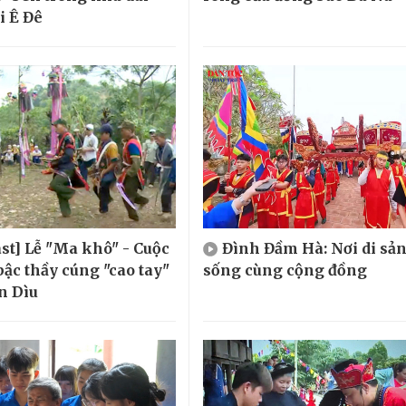
i Ê Đê
st] Lễ "Ma khô" - Cuộc
Đình Đầm Hà: Nơi di sả
bậc thầy cúng "cao tay"
sống cùng cộng đồng
n Dìu