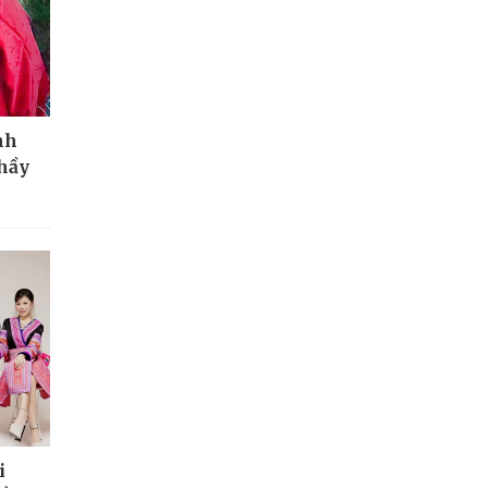
nh
thầy
i