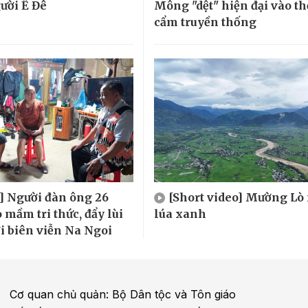
gười Ê Đê
Mông "dệt" hiện đại vào th
cẩm truyền thống
] Người đàn ông 26
[Short video] Mường Lò
 mầm tri thức, đẩy lùi
lúa xanh
ơi biên viễn Na Ngoi
Cơ quan chủ quản: Bộ Dân tộc và Tôn giáo