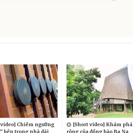
 video] Chiêm ngưỡng
[Short video] Khám phá
” bên trong nhà dài
rông của đồng bào Ba Na