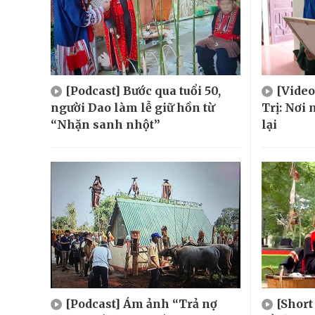
[Podcast] Bước qua tuổi 50,
[Video
người Dao làm lễ giữ hồn từ
Trị: Nơi 
“Nhặn sanh nhột”
lại
[Podcast] Ám ảnh “Trả nợ
[Short