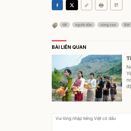
tết
người dân
vùng cao
Bát
BÀI LIÊN QUAN
T
N
Yê
nơ
đặ