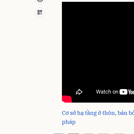
Cơ sở hạ tầng ở thôn, bản b
pháp