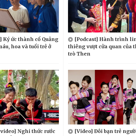
] Ký ức thành cổ Quảng
[Podcast] Hành trình li
máu, hoa và tuổi trẻ ở
thiêng vượt cửa quan của 
trò Then
 video] Nghi thức rước
[Video] Đôi bạn trẻ ngườ