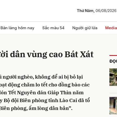
Thứ Năm,
06/08/2026
bình luận
Bản làng hôm nay
Sắc màu 54
Người giữ lửa
Media
ời dân vùng cao Bát Xát
ĐỌC
ì người nghèo, không để ai bị bỏ lại
hoạt động chăm lo tết cho đồng bào các
Hủy
G
 đón Tết Nguyên đán Giáp Thìn năm
y Bộ đội Biên phòng tỉnh Lào Cai đã tổ
Biên phòng, ấm lòng dân bản”.