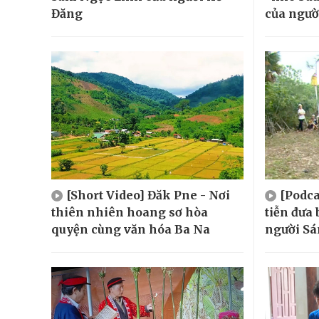
Đăng
của ngườ
[Short Video] Đăk Pne - Nơi
[Podca
thiên nhiên hoang sơ hòa
tiễn đưa 
quyện cùng văn hóa Ba Na
người Sá