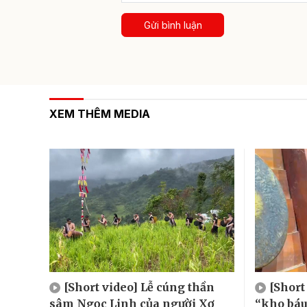
Gửi bình luận
XEM THÊM MEDIA
[Short video] Lễ cúng thần
[Short
sâm Ngọc Linh của người Xơ
“kho báu