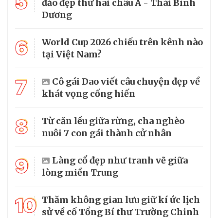
5
đảo đẹp thứ hai châu Á - Thái Bình
Dương
6
World Cup 2026 chiếu trên kênh nào
tại Việt Nam?
7
Cô gái Dao viết câu chuyện đẹp về
khát vọng cống hiến
8
Từ căn lều giữa rừng, cha nghèo
nuôi 7 con gái thành cử nhân
9
Làng cổ đẹp như tranh vẽ giữa
lòng miền Trung
10
Thăm không gian lưu giữ kí ức lịch
sử về cố Tổng Bí thư Trường Chinh