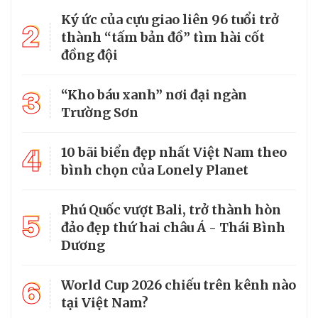
Ký ức của cựu giao liên 96 tuổi trở
2
thành “tấm bản đồ” tìm hài cốt
đồng đội
3
“Kho báu xanh” nơi đại ngàn
Trường Sơn
4
10 bãi biển đẹp nhất Việt Nam theo
bình chọn của Lonely Planet
Phú Quốc vượt Bali, trở thành hòn
5
đảo đẹp thứ hai châu Á - Thái Bình
Dương
6
World Cup 2026 chiếu trên kênh nào
tại Việt Nam?