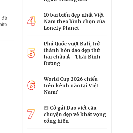
10 bãi biển đẹp nhất Việt
4
g đã
Nam theo bình chọn của
aite
Lonely Planet
Phú Quốc vượt Bali, trở
5
thành hòn đảo đẹp thứ
hai châu Á - Thái Bình
Dương
World Cup 2026 chiếu
6
trên kênh nào tại Việt
Nam?
Cô gái Dao viết câu
7
chuyện đẹp về khát vọng
cống hiến