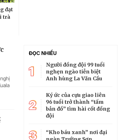
g đạt
i trà
ực
ĐỌC NHIỀU
Người đồng đội 99 tuổi
1
nghẹn ngào tiễn biệt
Anh hùng La Văn Cầu
 nghị
Kuala
Ký ức của cựu giao liên
2
96 tuổi trở thành “tấm
bản đồ” tìm hài cốt đồng
đội
ề
3
“Kho báu xanh” nơi đại
ngàn Trường Sơn