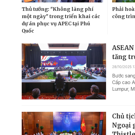
Thủ tướng: "Không lãng phí
Phải hoà
một ngày" trong triển khai các
công trì
dự án phục vụ APEC tại Phú
Quốc
ASEAN v
tăng t
28/10/2025 1
Bước sang 
Cấp cao A
Lumpur, M
Chủ tị
Ngoại 
Thistl