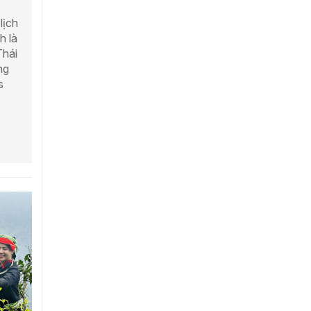
lịch
h là
Thái
ng
s