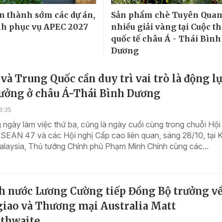
n thành sớm các dự án,
Sản phẩm chè Tuyên Quan
nh phục vụ APEC 2027​
nhiều giải vàng tại Cuộc th
quốc tế châu Á - Thái Bình
Dương
à Trung Quốc cần duy trì vai trò là động l
rưởng ở châu Á-Thái Bình Dương
3:35
ngày làm việc thứ ba, cũng là ngày cuối cùng trong chuỗi Hội
SEAN 47 và các Hội nghị Cấp cao liên quan, sáng 28/10, tại 
alaysia, Thủ tướng Chính phủ Phạm Minh Chính cùng các...
ch nước Lương Cường tiếp Đồng Bộ trưởng v
giao và Thương mại Australia Matt
ethwaite