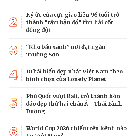
Ký ức của cựu giao liên 96 tuổi trở
2
thành “tấm bản đồ” tìm hài cốt
đồng đội
3
“Kho báu xanh” nơi đại ngàn
Trường Sơn
4
10 bãi biển đẹp nhất Việt Nam theo
bình chọn của Lonely Planet
Phú Quốc vượt Bali, trở thành hòn
5
đảo đẹp thứ hai châu Á - Thái Bình
Dương
6
World Cup 2026 chiếu trên kênh nào
tại Việt Nam?