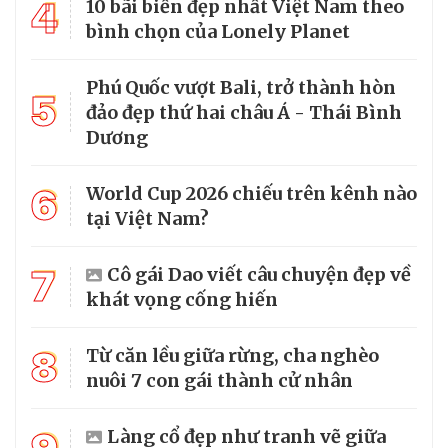
4
10 bãi biển đẹp nhất Việt Nam theo
bình chọn của Lonely Planet
Phú Quốc vượt Bali, trở thành hòn
5
đảo đẹp thứ hai châu Á - Thái Bình
Dương
6
World Cup 2026 chiếu trên kênh nào
tại Việt Nam?
7
Cô gái Dao viết câu chuyện đẹp về
khát vọng cống hiến
8
Từ căn lều giữa rừng, cha nghèo
nuôi 7 con gái thành cử nhân
Làng cổ đẹp như tranh vẽ giữa