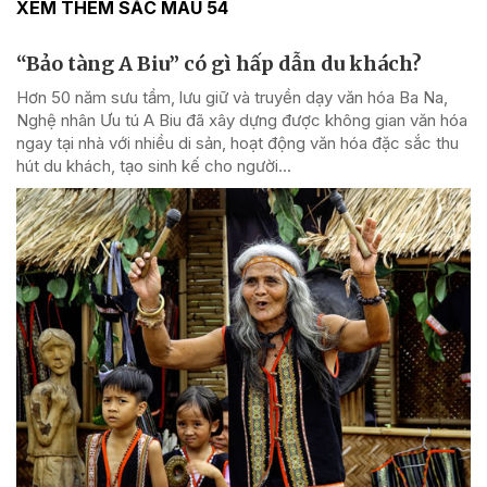
XEM THÊM SẮC MÀU 54
“Bảo tàng A Biu” có gì hấp dẫn du khách?
Hơn 50 năm sưu tầm, lưu giữ và truyền dạy văn hóa Ba Na,
Nghệ nhân Ưu tú A Biu đã xây dựng được không gian văn hóa
ngay tại nhà với nhiều di sản, hoạt động văn hóa đặc sắc thu
hút du khách, tạo sinh kế cho người...