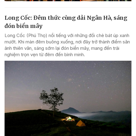
Long Cốc: Đêm thức cùng dải Ngân Hà, sáng
đón biển mây
Long Cốc (Phú Thọ) nổi tiếng với những đồi chè bát úp xanh
mướt. Khi màn đêm buông xuống, nơi đây trở thành điểm săn
ảnh thiên văn, sáng sớm lại đón biển mây, mang đến trải
nghiệm trọn vẹn từ đêm đến bình minh.