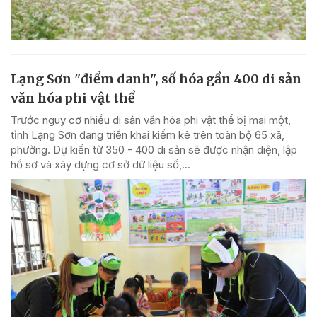
Lạng Sơn "điểm danh", số hóa gần 400 di sản
văn hóa phi vật thể
Trước nguy cơ nhiều di sản văn hóa phi vật thể bị mai một,
tỉnh Lạng Sơn đang triển khai kiểm kê trên toàn bộ 65 xã,
phường. Dự kiến từ 350 - 400 di sản sẽ được nhận diện, lập
hồ sơ và xây dựng cơ sở dữ liệu số,...