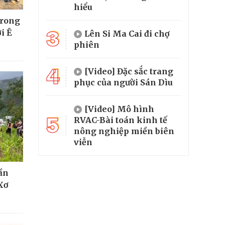
hiểu
trong
3
i Ê
Lên Si Ma Cai đi chợ
phiên
4
[Video] Đặc sắc trang
phục của người Sán Dìu
[Video] Mô hình
5
RVAC-Bài toán kinh tế
nông nghiệp miền biên
viễn
hần
Xơ