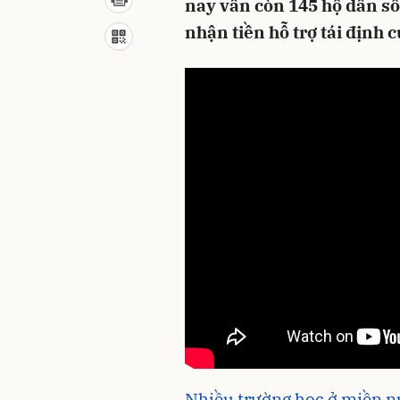
nay vẫn còn 145 hộ dân số
nhận tiền hỗ trợ tái định c
Nhiều trường học ở miền n