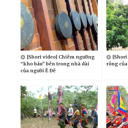
[Short video] Chiêm ngưỡng
[Shor
“kho báu” bên trong nhà dài
rông của
của người Ê Đê