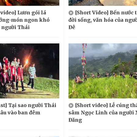
 video] Lươn gói lá
[Short Video] Bến nước 
ướng-món ngon khó
đời sống, văn hóa của ngườ
 người Thái
Đê
st] Tại sao người Thái
[Short video] Lễ cúng t
 dâu vào ban đêm
sâm Ngọc Linh của người 
Đăng