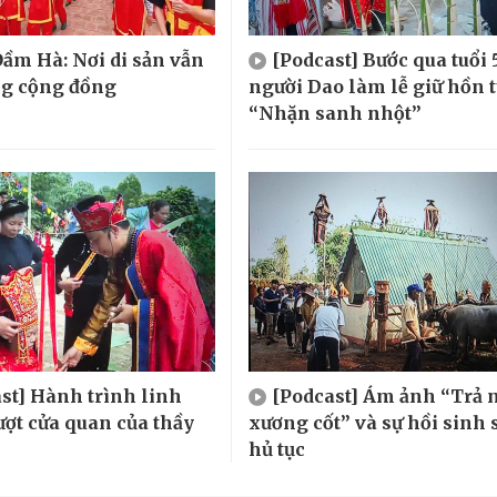
ầm Hà: Nơi di sản vẫn
[Podcast] Bước qua tuổi 
ng cộng đồng
người Dao làm lễ giữ hồn 
“Nhặn sanh nhột”
st] Hành trình linh
[Podcast] Ám ảnh “Trả 
ượt cửa quan của thầy
xương cốt” và sự hồi sinh 
hủ tục