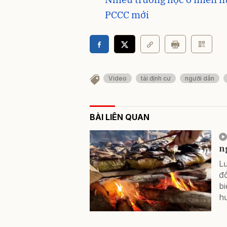
PCCC mới
Video
tái định cư
người dân
BÀI LIÊN QUAN
n
L
đồ
bi
hư