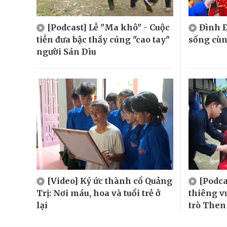
[Podcast] Lễ "Ma khô" - Cuộc
Đình Đ
tiễn đưa bậc thầy cúng "cao tay"
sống cù
người Sán Dìu
[Video] Ký ức thành cổ Quảng
[Podca
Trị: Nơi máu, hoa và tuổi trẻ ở
thiêng v
lại
trò Then