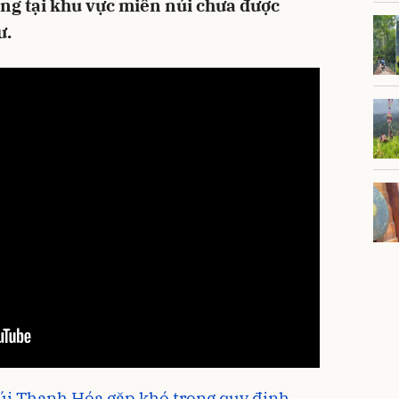
ng tại khu vực miền núi chưa được
ư.
úi Thanh Hóa gặp khó trong quy định