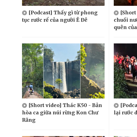
[Podcast] Thấy gì từ phong
[Short
tục rước rể của người Ê Đê
chuối n
quên của
[Short video] Thác K50 - Bản
[Podca
hòa ca giữa núi rừng Kon Chư
lại rước
Răng