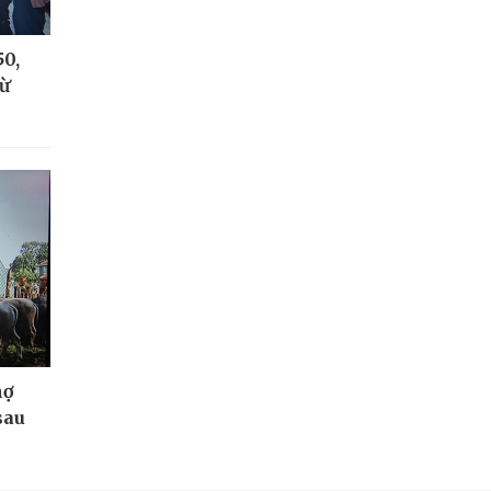
50,
từ
nợ
sau