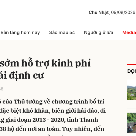
Chủ Nhật,
09/08/2026
bình luận
Bản làng hôm nay
Sắc màu 54
Người giữ lửa
Media
sớm hỗ trợ kinh phí
ĐỌC
ái định cư
48
 của Thủ tướng về chương trình bố trí
Hủy
G
đặc biệt khó khăn, biên giới hải đảo, di
g giai đoạn 2013 - 2020, tỉnh Thanh
38 hộ đến nơi an toàn. Tuy nhiên, đến