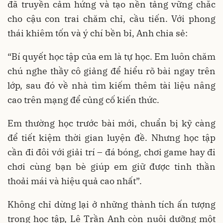
đã truyền cảm hứng và tạo nền tảng vững chắc
cho cậu con trai chăm chỉ, cầu tiến. Với phong
thái khiêm tốn và ý chí bền bỉ, Anh chia sẻ:
“Bí quyết học tập của em là tự học. Em luôn chăm
chú nghe thầy cô giảng để hiểu rõ bài ngay trên
lớp, sau đó về nhà tìm kiếm thêm tài liệu nâng
cao trên mạng để củng cố kiến thức.
Em thường học trước bài mới, chuẩn bị kỹ càng
để tiết kiệm thời gian luyện đề. Nhưng học tập
cần đi đôi với giải trí – đá bóng, chơi game hay đi
chơi cùng bạn bè giúp em giữ được tinh thần
thoải mái và hiệu quả cao nhất”.
Không chỉ dừng lại ở những thành tích ấn tượng
trong học tập, Lê Trần Anh còn nuôi dưỡng một