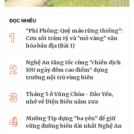
ĐỌC NHIỀU
“Phí Phông: Quỷ máu rừng thiêng”:
1
Cơn sốt trăm tỷ và "mỏ vàng" văn
hóa bản địa (Bài 1)
Nghệ An tăng tốc cùng "chiến dịch
2
100 ngày đêm cao điểm” dựng
trường nội trú vùng biên
3
Tháng 5 ở Vũng Chùa - Đảo Yến,
nhớ về Điện Biên năm xưa
4
Mường Típ dựng “ba yên” để giữ
vững đường biên dài nhất Nghệ An