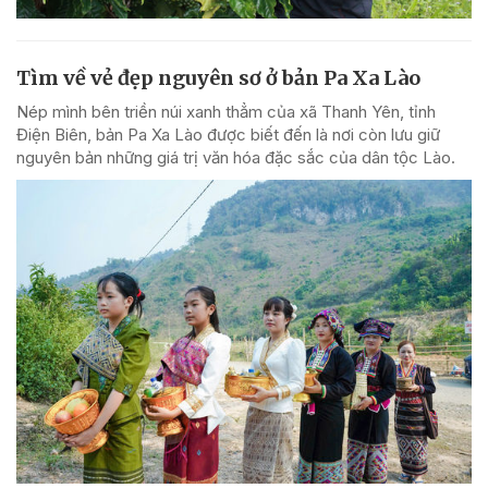
Tìm về vẻ đẹp nguyên sơ ở bản Pa Xa Lào
Nép mình bên triền núi xanh thẳm của xã Thanh Yên, tỉnh
Điện Biên, bản Pa Xa Lào được biết đến là nơi còn lưu giữ
nguyên bản những giá trị văn hóa đặc sắc của dân tộc Lào.