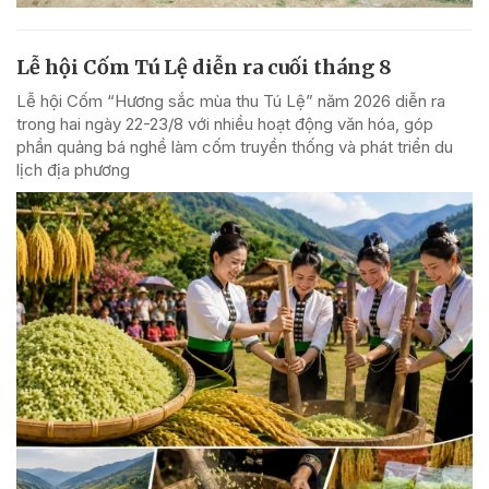
Lễ hội Cốm Tú Lệ diễn ra cuối tháng 8
Lễ hội Cốm “Hương sắc mùa thu Tú Lệ” năm 2026 diễn ra
trong hai ngày 22-23/8 với nhiều hoạt động văn hóa, góp
phần quảng bá nghề làm cốm truyền thống và phát triển du
lịch địa phương