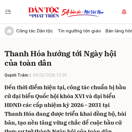
Gửi bình luận
Công tác Dân tộc
Tín ngưỡng tôn giáo
Bản làng hô
Thanh Hóa hướng tới Ngày hội
của toàn dân
Quỳnh Trâm
04/02/2026 13:39
Đến thời điểm hiện tại, công tác chuẩn bị bầu
Hủy
Gửi
cử đại biểu Quốc hội khóa XVI và đại biểu
HĐND các cấp nhiệm kỳ 2026 - 2031 tại
Thanh Hóa đang được triển khai đồng bộ, bài
bản, tạo nền tảng vững chắc để cuộc bầu cử
thực sự trở thành Ngày hội của toàn dân.