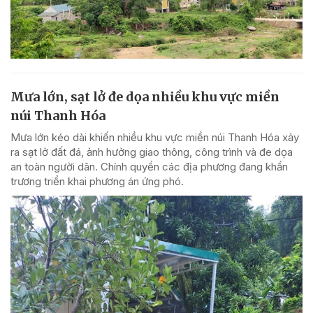
Mưa lớn, sạt lở đe dọa nhiều khu vực miền
núi Thanh Hóa
Mưa lớn kéo dài khiến nhiều khu vực miền núi Thanh Hóa xảy
ra sạt lở đất đá, ảnh hưởng giao thông, công trình và đe dọa
an toàn người dân. Chính quyền các địa phương đang khẩn
trương triển khai phương án ứng phó.