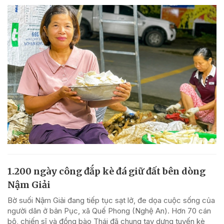
1.200 ngày công đắp kè đá giữ đất bên dòng
Nậm Giải
Bờ suối Nậm Giải đang tiếp tục sạt lở, đe dọa cuộc sống của
người dân ở bản Pục, xã Quế Phong (Nghệ An). Hơn 70 cán
bộ, chiến sĩ và đồng bào Thái đã chung tay dựng tuyến kè