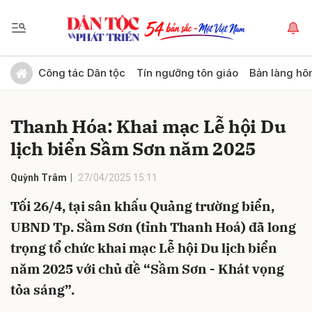
Gửi bình luận
Công tác Dân tộc
Tín ngưỡng tôn giáo
Bản làng hô
Thanh Hóa: Khai mạc Lễ hội Du
lịch biển Sầm Sơn năm 2025
Quỳnh Trâm
27/04/2025 15:11
Tối 26/4, tại sân khấu Quảng trường biển,
Hủy
Gửi
UBND Tp. Sầm Sơn (tỉnh Thanh Hoá) đã long
trọng tổ chức khai mạc Lễ hội Du lịch biển
năm 2025 với chủ đề “Sầm Sơn - Khát vọng
tỏa sáng”.