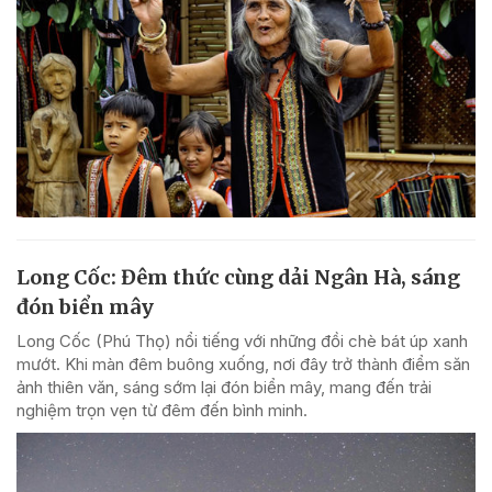
Long Cốc: Đêm thức cùng dải Ngân Hà, sáng
đón biển mây
Long Cốc (Phú Thọ) nổi tiếng với những đồi chè bát úp xanh
mướt. Khi màn đêm buông xuống, nơi đây trở thành điểm săn
ảnh thiên văn, sáng sớm lại đón biển mây, mang đến trải
nghiệm trọn vẹn từ đêm đến bình minh.