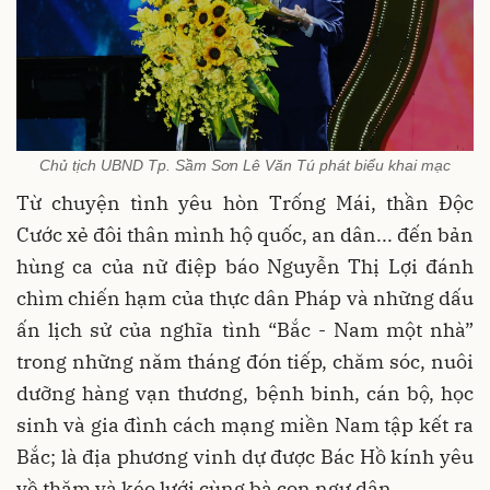
Chủ tịch UBND Tp. Sầm Sơn Lê Văn Tú phát biểu khai mạc
Từ chuyện tình yêu hòn Trống Mái, thần Độc
Cước xẻ đôi thân mình hộ quốc, an dân... đến bản
hùng ca của nữ điệp báo Nguyễn Thị Lợi đánh
chìm chiến hạm của thực dân Pháp và những dấu
ấn lịch sử của nghĩa tình “Bắc - Nam một nhà”
trong những năm tháng đón tiếp, chăm sóc, nuôi
dưỡng hàng vạn thương, bệnh binh, cán bộ, học
sinh và gia đình cách mạng miền Nam tập kết ra
Bắc; là địa phương vinh dự được Bác Hồ kính yêu
về thăm và kéo lưới cùng bà con ngư dân...