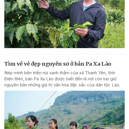
Tìm về vẻ đẹp nguyên sơ ở bản Pa Xa Lào
Nép mình bên triền núi xanh thẳm của xã Thanh Yên, tỉnh
Điện Biên, bản Pa Xa Lào được biết đến là nơi còn lưu giữ
nguyên bản những giá trị văn hóa đặc sắc của dân tộc Lào.