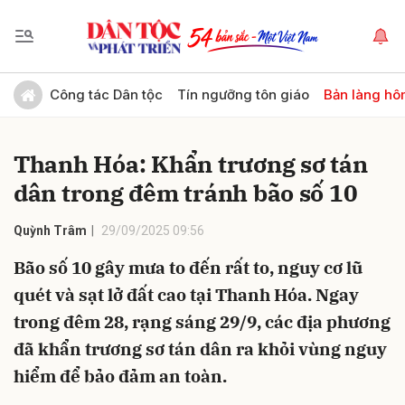
Gửi bình luận
Công tác Dân tộc
Tín ngưỡng tôn giáo
Bản làng hô
Thanh Hóa: Khẩn trương sơ tán
dân trong đêm tránh bão số 10
Quỳnh Trâm
29/09/2025 09:56
Bão số 10 gây mưa to đến rất to, nguy cơ lũ
Hủy
Gửi
quét và sạt lở đất cao tại Thanh Hóa. Ngay
trong đêm 28, rạng sáng 29/9, các địa phương
đã khẩn trương sơ tán dân ra khỏi vùng nguy
hiểm để bảo đảm an toàn.