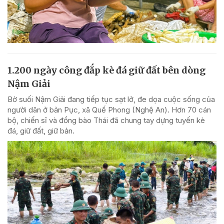
1.200 ngày công đắp kè đá giữ đất bên dòng
Nậm Giải
Bờ suối Nậm Giải đang tiếp tục sạt lở, đe dọa cuộc sống của
người dân ở bản Pục, xã Quế Phong (Nghệ An). Hơn 70 cán
bộ, chiến sĩ và đồng bào Thái đã chung tay dựng tuyến kè
đá, giữ đất, giữ bản.