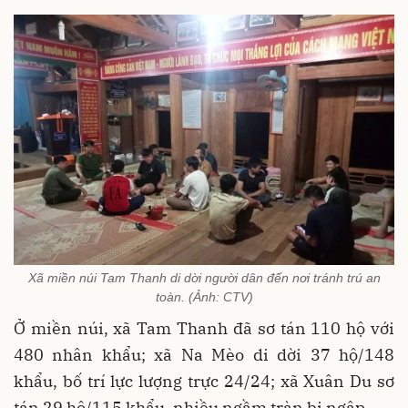
Xã miền núi Tam Thanh di dời người dân đến nơi tránh trú an
toàn. (Ảnh: CTV)
Ở miền núi, xã Tam Thanh đã sơ tán 110 hộ với
480 nhân khẩu; xã Na Mèo di dời 37 hộ/148
khẩu, bố trí lực lượng trực 24/24; xã Xuân Du sơ
tán 29 hộ/115 khẩu, nhiều ngầm tràn bị ngập.