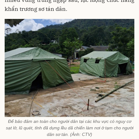
khẩn trương sơ tán dân.
Để bảo đảm an toàn cho người dân tại các khu vực có nguy cơ
sạt lở, lũ quét, tỉnh đã dựng lều dã chiến làm nơi ở tạm cho người
dân sơ tán. (Ảnh: CTV)