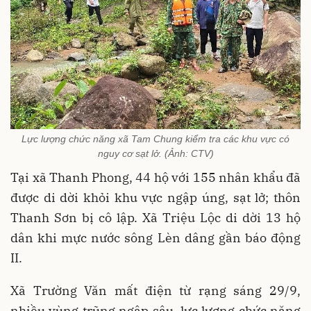
Lực lượng chức năng xã Tam Chung kiểm tra các khu vực có
nguy cơ sạt lở. (Ảnh: CTV)
Tại xã Thanh Phong, 44 hộ với 155 nhân khẩu đã
được di dời khỏi khu vực ngập úng, sạt lở; thôn
Thanh Sơn bị cô lập. Xã Triệu Lộc di dời 13 hộ
dân khi mực nước sông Lèn dâng gần báo động
II.
Xã Trường Văn mất điện từ rạng sáng 29/9,
nhiều vùng trũng ngập sâu, lực lượng chức năng