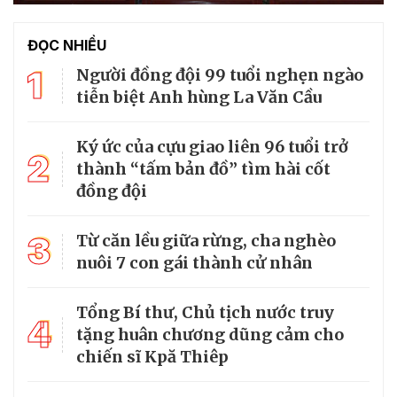
ĐỌC NHIỀU
1
Người đồng đội 99 tuổi nghẹn ngào
tiễn biệt Anh hùng La Văn Cầu
Ký ức của cựu giao liên 96 tuổi trở
2
thành “tấm bản đồ” tìm hài cốt
đồng đội
3
Từ căn lều giữa rừng, cha nghèo
nuôi 7 con gái thành cử nhân
Tổng Bí thư, Chủ tịch nước truy
4
tặng huân chương dũng cảm cho
chiến sĩ Kpă Thiêp