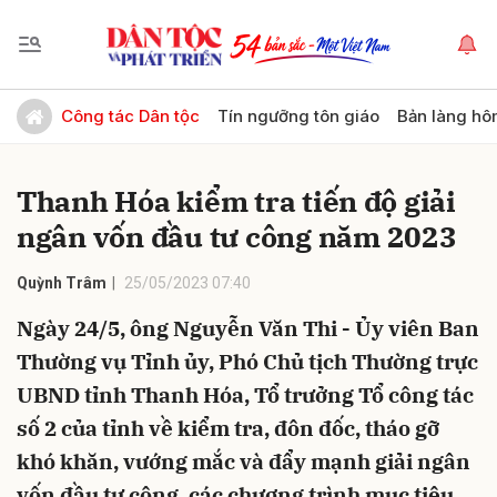
Gửi bình luận
Công tác Dân tộc
Tín ngưỡng tôn giáo
Bản làng hô
Thanh Hóa kiểm tra tiến độ giải
ngân vốn đầu tư công năm 2023
Quỳnh Trâm
25/05/2023 07:40
Ngày 24/5, ông Nguyễn Văn Thi - Ủy viên Ban
Hủy
Gửi
Thường vụ Tỉnh ủy, Phó Chủ tịch Thường trực
UBND tỉnh Thanh Hóa, Tổ trưởng Tổ công tác
số 2 của tỉnh về kiểm tra, đôn đốc, tháo gỡ
khó khăn, vướng mắc và đẩy mạnh giải ngân
vốn đầu tư công, các chương trình mục tiêu