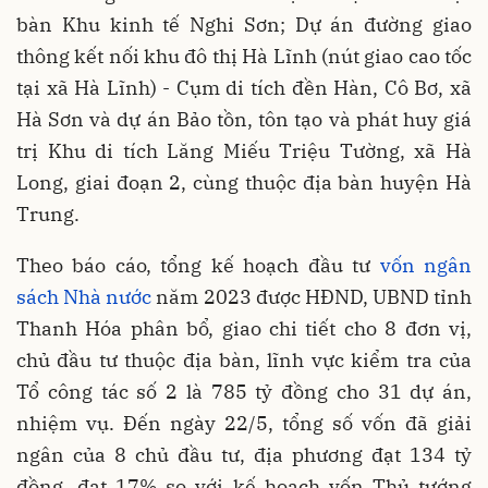
bàn Khu kinh tế Nghi Sơn; Dự án đường giao
thông kết nối khu đô thị Hà Lĩnh (nút giao cao tốc
tại xã Hà Lĩnh) - Cụm di tích đền Hàn, Cô Bơ, xã
Hà Sơn và dự án Bảo tồn, tôn tạo và phát huy giá
trị Khu di tích Lăng Miếu Triệu Tường, xã Hà
Long, giai đoạn 2, cùng thuộc địa bàn huyện Hà
Trung.
Theo báo cáo, tổng kế hoạch đầu tư
vốn ngân
sách Nhà nước
năm 2023 được HĐND, UBND tỉnh
Thanh Hóa phân bổ, giao chi tiết cho 8 đơn vị,
chủ đầu tư thuộc địa bàn, lĩnh vực kiểm tra của
Tổ công tác số 2 là 785 tỷ đồng cho 31 dự án,
nhiệm vụ. Đến ngày 22/5, tổng số vốn đã giải
ngân của 8 chủ đầu tư, địa phương đạt 134 tỷ
đồng, đạt 17% so với kế hoạch vốn Thủ tướng