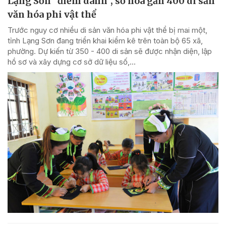
Lạng Sơn "điểm danh", số hóa gần 400 di sản
văn hóa phi vật thể
Trước nguy cơ nhiều di sản văn hóa phi vật thể bị mai một,
tỉnh Lạng Sơn đang triển khai kiểm kê trên toàn bộ 65 xã,
phường. Dự kiến từ 350 - 400 di sản sẽ được nhận diện, lập
hồ sơ và xây dựng cơ sở dữ liệu số,...