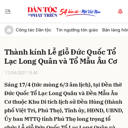
Gửi bình luận
Công tác Dân tộc
Tín ngưỡng tôn giáo
Bản làng hô
Thành kính Lễ giỗ Đức Quốc Tổ
Lạc Long Quân và Tổ Mẫu Âu Cơ
17/04/2021 15:40
Sáng 17/4 (tức mùng 6/3 âm lịch), tại Đền thờ
Hủy
Gửi
Đức Quốc Tổ Lạc Long Quân và Đền Mẫu Âu
Cơ thuộc Khu Di tích lịch sử Đền Hùng (thành
phố Việt Trì, Phú Thọ), Tỉnh ủy, HĐND, UBND,
Ủy ban MTTQ tỉnh Phú Thọ long trọng tổ
chức Lễ giỗ Đức Quốc Tổ Lạc Long Quân và