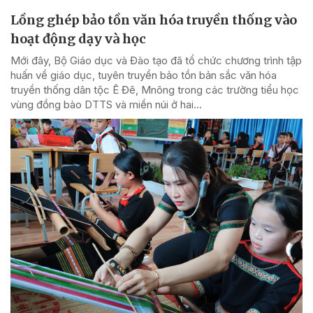
Lồng ghép bảo tồn văn hóa truyền thống vào
hoạt động dạy và học
Mới đây, Bộ Giáo dục và Đào tạo đã tổ chức chương trình tập
huấn về giáo dục, tuyên truyền bảo tồn bản sắc văn hóa
truyền thống dân tộc Ê Đê, Mnông trong các trường tiểu học
vùng đồng bào DTTS và miền núi ở hai...