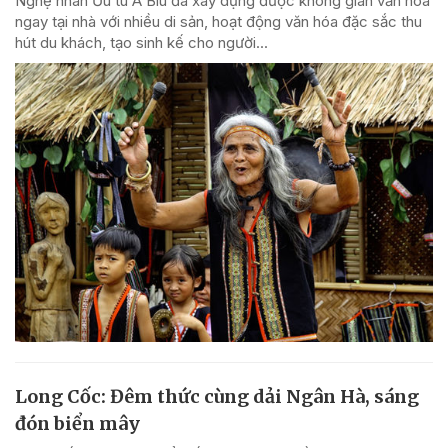
Nghệ nhân Ưu tú A Biu đã xây dựng được không gian văn hóa
ngay tại nhà với nhiều di sản, hoạt động văn hóa đặc sắc thu
hút du khách, tạo sinh kế cho người...
Long Cốc: Đêm thức cùng dải Ngân Hà, sáng
đón biển mây