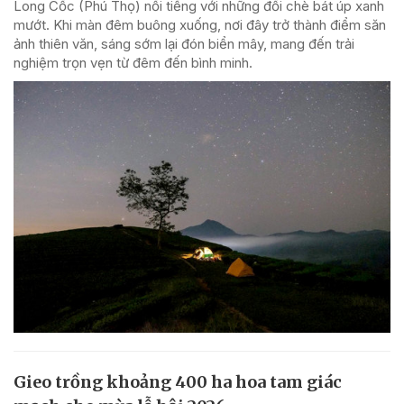
Long Cốc (Phú Thọ) nổi tiếng với những đồi chè bát úp xanh
mướt. Khi màn đêm buông xuống, nơi đây trở thành điểm săn
ảnh thiên văn, sáng sớm lại đón biển mây, mang đến trải
nghiệm trọn vẹn từ đêm đến bình minh.
Gieo trồng khoảng 400 ha hoa tam giác