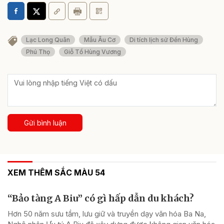
Lạc Long Quân
Mẫu Âu Cơ
Di tích lịch sử Đền Hùng
Phú Thọ
Giỗ Tổ Hùng Vương
Gửi bình luận
XEM THÊM SẮC MÀU 54
“Bảo tàng A Biu” có gì hấp dẫn du khách?
Hơn 50 năm sưu tầm, lưu giữ và truyền dạy văn hóa Ba Na,