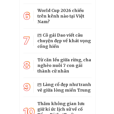
World Cup 2026 chiếu
6
trên kênh nào tại Việt
Nam?
Cô gái Dao viết câu
7
chuyện đẹp về khát vọng
cống hiến
Từ căn lều giữa rừng, cha
8
nghèo nuôi 7 con gái
thành cử nhân
9
Làng cổ đẹp như tranh
vẽ giữa lòng miền Trung
Thăm không gian lưu
10
giữ kí ức lịch sử về cố