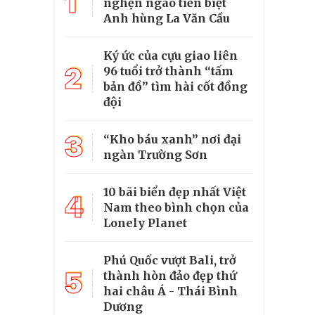
1
nghẹn ngào tiễn biệt
Anh hùng La Văn Cầu
Ký ức của cựu giao liên
2
96 tuổi trở thành “tấm
bản đồ” tìm hài cốt đồng
đội
3
“Kho báu xanh” nơi đại
ngàn Trường Sơn
10 bãi biển đẹp nhất Việt
4
Nam theo bình chọn của
Lonely Planet
Phú Quốc vượt Bali, trở
5
thành hòn đảo đẹp thứ
hai châu Á - Thái Bình
Dương