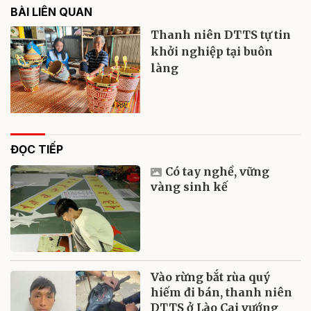
BÀI LIÊN QUAN
Thanh niên DTTS tự tin
khởi nghiệp tại buôn
làng
ĐỌC TIẾP
Có tay nghề, vững
vàng sinh kế
Vào rừng bắt rùa quý
hiếm đi bán, thanh niên
DTTS ở Lào Cai vướng