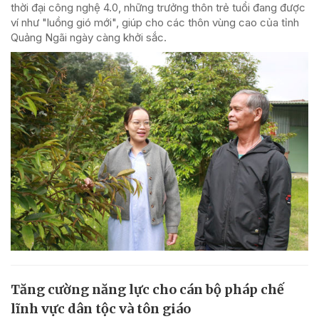
thời đại công nghệ 4.0, những trưởng thôn trẻ tuổi đang được
ví như "luồng gió mới", giúp cho các thôn vùng cao của tỉnh
Quảng Ngãi ngày càng khởi sắc.
Tăng cường năng lực cho cán bộ pháp chế
lĩnh vực dân tộc và tôn giáo