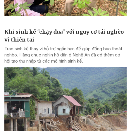
Khi sinh kế "chạy đua" với nguy cơ tái nghèo
vì thiên tai
Trao sinh kế thay vì hỗ trợ ngắn hạn để giúp đồng bào thoát
nghèo. Hàng chục nghìn hộ dân ở Nghệ An đã có thêm cơ
hội tạo thu nhập từ các mô hình sinh kế.