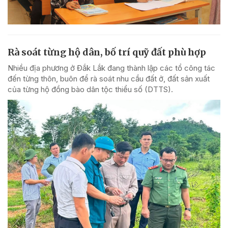
Rà soát từng hộ dân, bố trí quỹ đất phù hợp
Nhiều địa phương ở Đắk Lắk đang thành lập các tổ công tác
đến từng thôn, buôn để rà soát nhu cầu đất ở, đất sản xuất
của từng hộ đồng bào dân tộc thiểu số (DTTS).