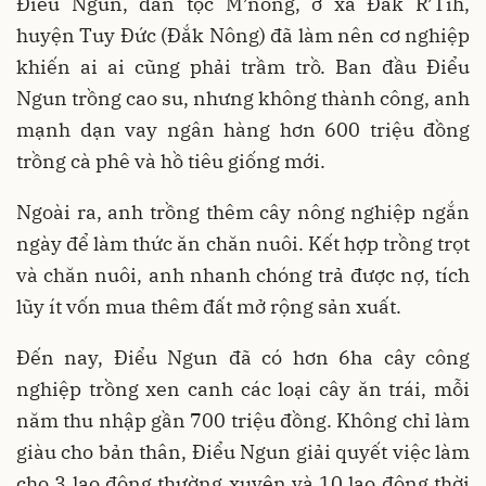
Ðiểu Ngun, dân tộc M’nông, ở xã Ðắk R’Tih,
huyện Tuy Ðức (Đắk Nông) đã làm nên cơ nghiệp
khiến ai ai cũng phải trầm trồ. Ban đầu Điểu
Ngun trồng cao su, nhưng không thành công, anh
mạnh dạn vay ngân hàng hơn 600 triệu đồng
trồng cà phê và hồ tiêu giống mới.
Ngoài ra, anh trồng thêm cây nông nghiệp ngắn
ngày để làm thức ăn chăn nuôi. Kết hợp trồng trọt
và chăn nuôi, anh nhanh chóng trả được nợ, tích
lũy ít vốn mua thêm đất mở rộng sản xuất.
Đến nay, Điểu Ngun đã có hơn 6ha cây công
nghiệp trồng xen canh các loại cây ăn trái, mỗi
năm thu nhập gần 700 triệu đồng. Không chỉ làm
giàu cho bản thân, Điểu Ngun giải quyết việc làm
cho 3 lao động thường xuyên và 10 lao động thời