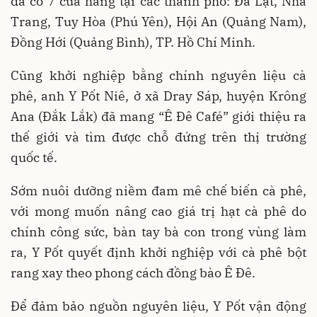
đã có 7 cửa hàng tại các thành phố: Đà Lạt, Nha
Trang, Tuy Hòa (Phú Yên), Hội An (Quảng Nam),
Đồng Hới (Quảng Bình), TP. Hồ Chí Minh.
Cũng khởi nghiệp bằng chính nguyên liệu cà
phê, anh Y Pốt Niê, ở xã Dray Sáp, huyện Krông
Ana (Đắk Lắk) đã mang “Ê Đê Café” giới thiệu ra
thế giới và tìm được chỗ đứng trên thị trường
quốc tế.
Sớm nuôi dưỡng niềm đam mê chế biến cà phê,
với mong muốn nâng cao giá trị hạt cà phê do
chính công sức, bàn tay bà con trong vùng làm
ra, Y Pốt quyết định khởi nghiệp với cà phê bột
rang xay theo phong cách đồng bào Ê Đê.
Để đảm bảo nguồn nguyên liệu, Y Pốt vận động