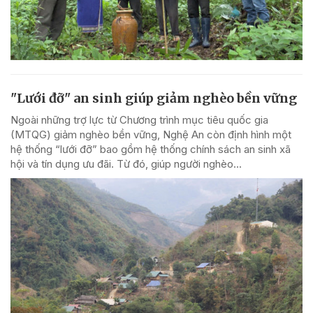
"Lưới đỡ" an sinh giúp giảm nghèo bền vững
Ngoài những trợ lực từ Chương trình mục tiêu quốc gia
(MTQG) giảm nghèo bền vững, Nghệ An còn định hình một
hệ thống “lưới đỡ” bao gồm hệ thống chính sách an sinh xã
hội và tín dụng ưu đãi. Từ đó, giúp người nghèo...