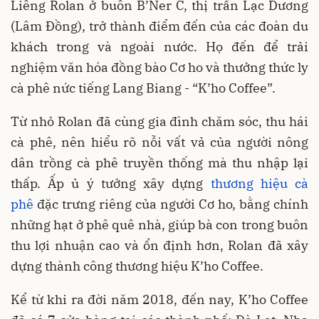
Liêng Rolan ở buôn B’Ner C, thị trấn Lạc Dương
(Lâm Đồng), trở thành điểm đến của các đoàn du
khách trong và ngoài nước. Họ đến để trải
nghiệm văn hóa đồng bào Cơ ho và thưởng thức ly
cà phê nức tiếng Lang Biang - “K’ho Coffee”.
Từ nhỏ Rolan đã cùng gia đình chăm sóc, thu hái
cà phê, nên hiểu rõ nỗi vất vả của người nông
dân trồng cà phê truyền thống mà thu nhập lại
thấp. Ấp ủ ý tưởng xây dựng
thương hiệu cà
phê
đặc trưng riêng của người Cơ ho, bằng chính
những hạt ở phê quê nhà, giúp bà con trong buôn
thu lợi nhuận cao và ổn định hơn, Rolan đã xây
dựng thành công thương hiệu K’ho Coffee.
Kể từ khi ra đời năm 2018, đến nay, K’ho Coffee