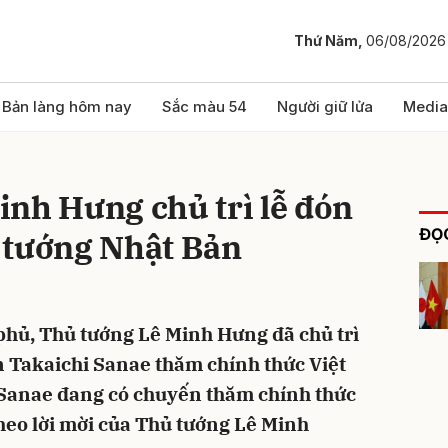
Thứ Năm,
06/08/2026
bình luận
Bản làng hôm nay
Sắc màu 54
Người giữ lửa
Media
nh Hưng chủ trì lễ đón
ĐỌC
 tướng Nhật Bản
 phủ, Thủ tướng Lê Minh Hưng đã chủ trì
Hủy
G
 Takaichi Sanae thăm chính thức Việt
Sanae đang có chuyến thăm chính thức
theo lời mời của Thủ tướng Lê Minh