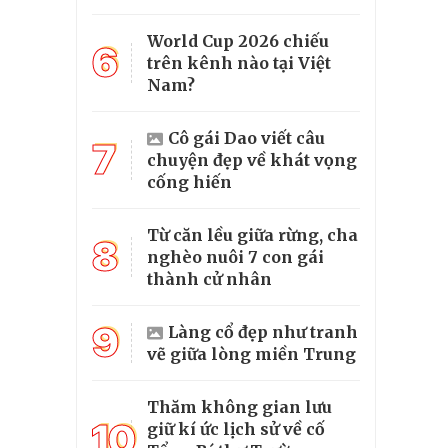
World Cup 2026 chiếu
6
trên kênh nào tại Việt
Nam?
Cô gái Dao viết câu
7
chuyện đẹp về khát vọng
cống hiến
Từ căn lều giữa rừng, cha
8
nghèo nuôi 7 con gái
thành cử nhân
9
Làng cổ đẹp như tranh
vẽ giữa lòng miền Trung
Thăm không gian lưu
10
giữ kí ức lịch sử về cố