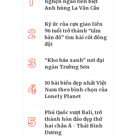
1
nghẹn ngào tiễn biệt
Anh hùng La Văn Cầu
Ký ức của cựu giao liên
2
96 tuổi trở thành “tấm
bản đồ” tìm hài cốt đồng
đội
3
“Kho báu xanh” nơi đại
ngàn Trường Sơn
10 bãi biển đẹp nhất Việt
4
Nam theo bình chọn của
Lonely Planet
Phú Quốc vượt Bali, trở
5
thành hòn đảo đẹp thứ
hai châu Á - Thái Bình
Dương