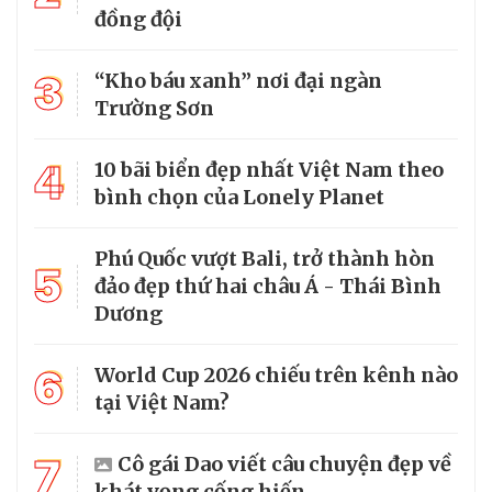
đồng đội
3
“Kho báu xanh” nơi đại ngàn
Trường Sơn
4
10 bãi biển đẹp nhất Việt Nam theo
bình chọn của Lonely Planet
Phú Quốc vượt Bali, trở thành hòn
5
đảo đẹp thứ hai châu Á - Thái Bình
Dương
6
World Cup 2026 chiếu trên kênh nào
tại Việt Nam?
7
Cô gái Dao viết câu chuyện đẹp về
khát vọng cống hiến