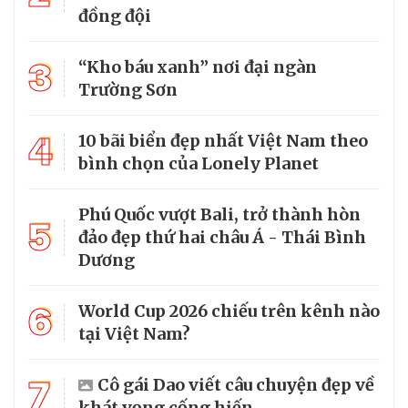
đồng đội
3
“Kho báu xanh” nơi đại ngàn
Trường Sơn
4
10 bãi biển đẹp nhất Việt Nam theo
bình chọn của Lonely Planet
Phú Quốc vượt Bali, trở thành hòn
5
đảo đẹp thứ hai châu Á - Thái Bình
Dương
6
World Cup 2026 chiếu trên kênh nào
tại Việt Nam?
7
Cô gái Dao viết câu chuyện đẹp về
khát vọng cống hiến