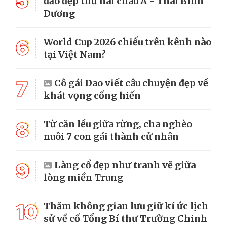
5
đảo đẹp thứ hai châu Á - Thái Bình
Dương
6
World Cup 2026 chiếu trên kênh nào
tại Việt Nam?
7
Cô gái Dao viết câu chuyện đẹp về
khát vọng cống hiến
8
Từ căn lều giữa rừng, cha nghèo
nuôi 7 con gái thành cử nhân
9
Làng cổ đẹp như tranh vẽ giữa
lòng miền Trung
10
Thăm không gian lưu giữ kí ức lịch
sử về cố Tổng Bí thư Trường Chinh