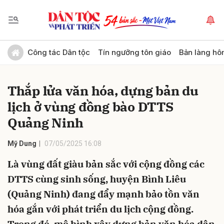
Gửi bình luận
Công tác Dân tộc
Tín ngưỡng tôn giáo
Bản làng hô
Thắp lửa văn hóa, dựng bản du
lịch ở vùng đồng bào DTTS
Quảng Ninh
Mỹ Dung
07/05/2025 16:08
Hủy
Gửi
Là vùng đất giàu bản sắc với cộng đồng các
DTTS cùng sinh sống, huyện Bình Liêu
(Quảng Ninh) đang đẩy mạnh bảo tồn văn
hóa gắn với phát triển du lịch cộng đồng.