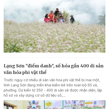
Lạng Sơn "điểm danh", số hóa gần 400 di sản
văn hóa phi vật thể
Trước nguy cơ nhiều di sản văn hóa phi vật thể bị mai một,
tỉnh Lạng Sơn đang triển khai kiểm kê trên toàn bộ 65 xã,
phường. Dự kiến từ 350 - 400 di sản sẽ được nhận diện, lập
hồ sơ và xây dựng cơ sở dữ liệu số,...