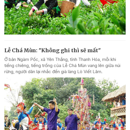
Lễ Chá Mùn: "Không ghi thì sẽ mất"
Ở bản Ngàm Pốc, xã Yên Thắng, tỉnh Thanh Hóa, mỗi khi
tiếng chiêng, tiếng trống của Lễ Chá Mùn vang lên giữa núi
rừng, người dân lại nhắc đến già làng Lò Viết Lâm.