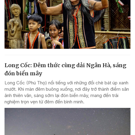
Long Cốc: Đêm thức cùng dải Ngân Hà, sáng
đón biển mây
Long Cốc (Phú Thọ) nổi tiếng với những đồi chè bát úp xanh
mướt. Khi màn đêm buông xuống, nơi đây trở thành điểm săn
ảnh thiên văn, sáng sớm lại đón biển mây, mang đến trải
nghiệm trọn vẹn từ đêm đến bình minh.