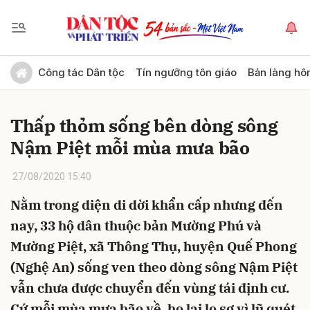
Gửi bình luận
Công tác Dân tộc
Tín ngưỡng tôn giáo
Bản làng hô
Thấp thỏm sống bên dòng sông
Nậm Piệt mỗi mùa mưa bão
27/08/2020 15:40
Nằm trong diện di dời khẩn cấp nhưng đến
Hủy
Gửi
nay, 33 hộ dân thuộc bản Mường Phú và
Mường Piệt, xã Thông Thụ, huyện Quế Phong
(Nghệ An) sống ven theo dòng sông Nậm Piệt
vẫn chưa được chuyển đến vùng tái định cư.
Cứ mỗi mùa mưa bão về, họ lại lo sợ vì lũ quét