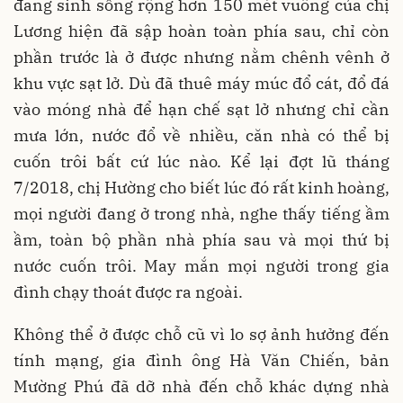
đang sinh sống rộng hơn 150 mét vuông của chị
Lương hiện đã sập hoàn toàn phía sau, chỉ còn
phần trước là ở được nhưng nằm chênh vênh ở
khu vực sạt lở. Dù đã thuê máy múc đổ cát, đổ đá
vào móng nhà để hạn chế sạt lở nhưng chỉ cần
mưa lớn, nước đổ về nhiều, căn nhà có thể bị
cuốn trôi bất cứ lúc nào. Kể lại đợt lũ tháng
7/2018, chị Hường cho biết lúc đó rất kinh hoàng,
mọi người đang ở trong nhà, nghe thấy tiếng ầm
ầm, toàn bộ phần nhà phía sau và mọi thứ bị
nước cuốn trôi. May mắn mọi người trong gia
đình chạy thoát được ra ngoài.
Không thể ở được chỗ cũ vì lo sợ ảnh hưởng đến
tính mạng, gia đình ông Hà Văn Chiến, bản
Mường Phú đã dỡ nhà đến chỗ khác dựng nhà