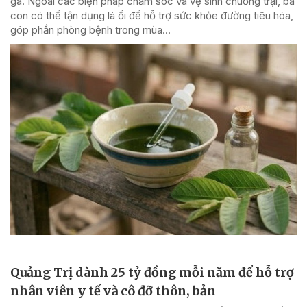
gà. Ngoài các biện pháp chăm sóc và vệ sinh chuồng trại, bà
con có thể tận dụng lá ổi để hỗ trợ sức khỏe đường tiêu hóa,
góp phần phòng bệnh trong mùa...
Quảng Trị dành 25 tỷ đồng mỗi năm để hỗ trợ
nhân viên y tế và cô đỡ thôn, bản