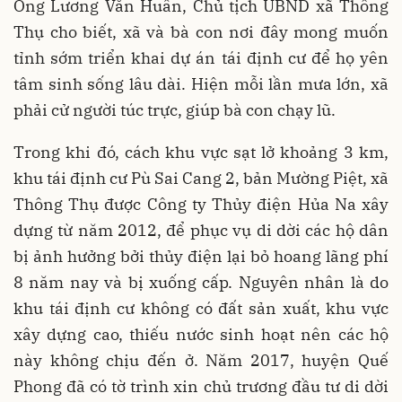
Ông Lương Văn Huân, Chủ tịch UBND xã Thông
Thụ cho biết, xã và bà con nơi đây mong muốn
tỉnh sớm triển khai dự án tái định cư để họ yên
tâm sinh sống lâu dài. Hiện mỗi lần mưa lớn, xã
phải cử người túc trực, giúp bà con chạy lũ.
Trong khi đó, cách khu vực sạt lở khoảng 3 km,
khu tái định cư Pù Sai Cang 2, bản Mường Piệt, xã
Thông Thụ được Công ty Thủy điện Hủa Na xây
dựng từ năm 2012, để phục vụ di dời các hộ dân
bị ảnh hưởng bởi thủy điện lại bỏ hoang lãng phí
8 năm nay và bị xuống cấp. Nguyên nhân là do
khu tái định cư không có đất sản xuất, khu vực
xây dựng cao, thiếu nước sinh hoạt nên các hộ
này không chịu đến ở. Năm 2017, huyện Quế
Phong đã có tờ trình xin chủ trương đầu tư di dời