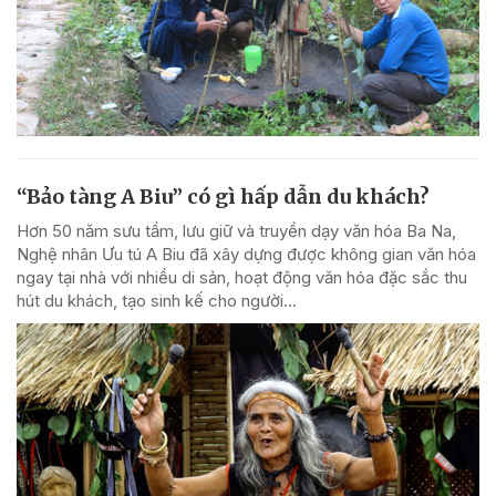
“Bảo tàng A Biu” có gì hấp dẫn du khách?
Hơn 50 năm sưu tầm, lưu giữ và truyền dạy văn hóa Ba Na,
Nghệ nhân Ưu tú A Biu đã xây dựng được không gian văn hóa
ngay tại nhà với nhiều di sản, hoạt động văn hóa đặc sắc thu
hút du khách, tạo sinh kế cho người...