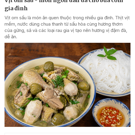
Vịt om sấu - món ngon dân dã cho bữa cơm
gia đình
Vịt om sấu là món ăn quen thuộc trong nhiều gia đình. Thịt vịt
mềm, nước dùng chua thanh từ sấu hòa cùng hương thơm
của gừng, sả và các loại rau gia vị tạo nên hương vị đậm đà,
dễ ăn.