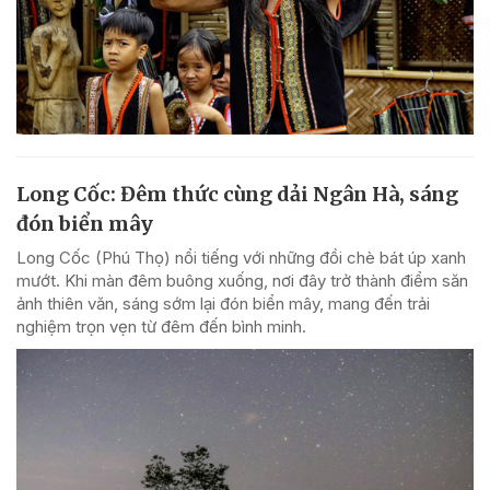
Long Cốc: Đêm thức cùng dải Ngân Hà, sáng
đón biển mây
Long Cốc (Phú Thọ) nổi tiếng với những đồi chè bát úp xanh
mướt. Khi màn đêm buông xuống, nơi đây trở thành điểm săn
ảnh thiên văn, sáng sớm lại đón biển mây, mang đến trải
nghiệm trọn vẹn từ đêm đến bình minh.