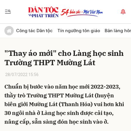
Gửi bình luận
Công tác Dân tộc
Tín ngưỡng tôn giáo
Bản làng hô
"Thay áo mới" cho Làng học sinh
Trường THPT Mường Lát
28/07/2022 15:56
Chuẩn bị bước vào năm học mới 2022-2023,
Hủy
Gửi
thầy trò Trường THPT Mường Lát (huyện
biên giới Mường Lát (Thanh Hóa) vui hơn khi
30 ngôi nhà ở Làng học sinh được cải tạo,
nâng cấp, sẵn sàng đón học sinh vào ở.